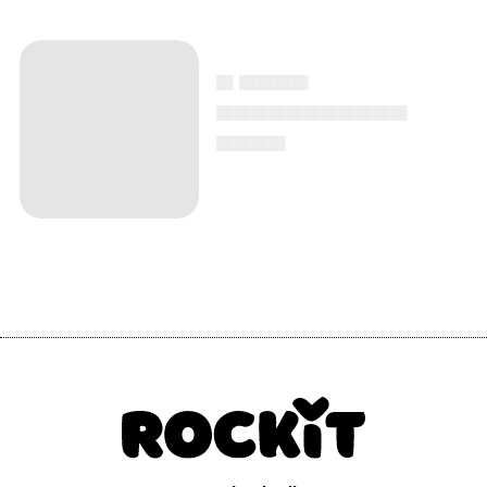
▄ ▄▄▄▄
▄▄▄▄▄▄▄▄▄▄▄
▄▄▄▄