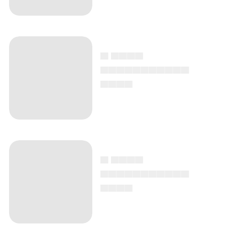
▄ ▄▄▄▄
▄▄▄▄▄▄▄▄▄▄▄
▄▄▄▄
▄ ▄▄▄▄
▄▄▄▄▄▄▄▄▄▄▄
▄▄▄▄