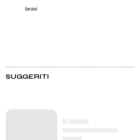
bravi
SUGGERITI
▄ ▄▄▄▄
▄▄▄▄▄▄▄▄▄▄▄
▄▄▄▄