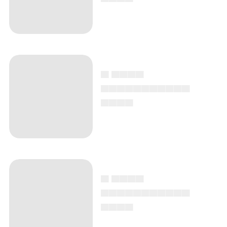
▄ ▄▄▄▄
▄▄▄▄▄▄▄▄▄▄▄
▄▄▄▄
▄ ▄▄▄▄
▄▄▄▄▄▄▄▄▄▄▄
▄▄▄▄