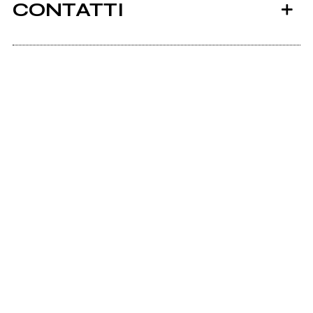
CONTATTI
Ancora nessun utente amministra questa pagina,
puoi farlo tu.
2020
Richiedi la gestione
PALINDROMIA SEGRETA