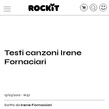
MAGAZINE
DATABASE
ARTICOLI
CONCERTI
ARTISTI
SHOP
Testi canzoni Irene
RADIO
Fornaciari
13/03/2012 - 16:51
Scritto da
Irene Fornaciari