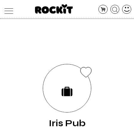
MAGAZINE
DATABASE
ARTICOLI
CONCERTI
ARTISTI
SHOP
RADIO
Iris Pub