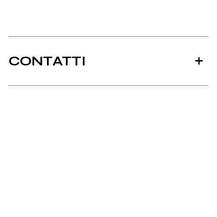
CONTATTI
Ancora nessun utente amministra questa pagina,
puoi farlo tu.
Richiedi la gestione