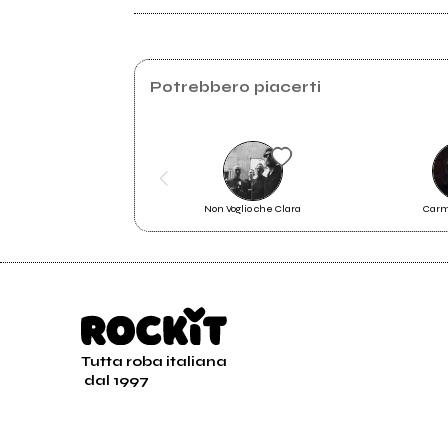
Irongates.net
Ironmaiden.com
Potrebbero piacerti
Non Voglio che Clara
Carm
importato
Tutta roba italiana
dal 1997