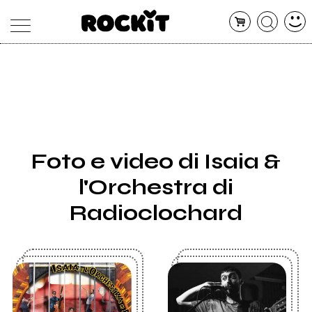
MAGAZINE
DATABASE
ARTICOLI
CONCERTI
ARTISTI
SHOP
Foto e video di Isaia &
RADIO
l'Orchestra di
Radioclochard