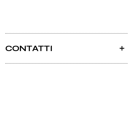
CONTATTI
Ancora nessun utente amministra questa pagina,
puoi farlo tu.
Richiedi la gestione