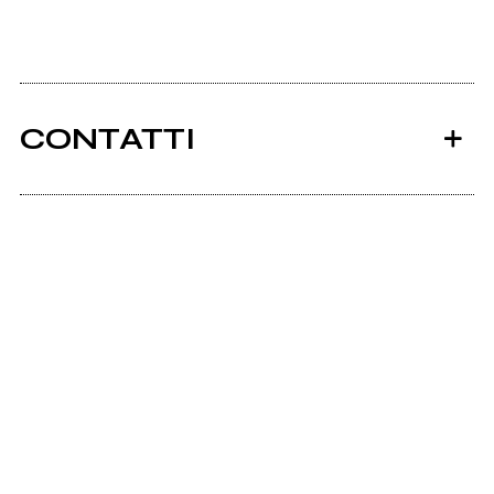
CONTATTI
Ancora nessun utente amministra questa pagina,
puoi farlo tu.
Richiedi la gestione