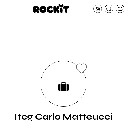
MAGAZINE
DATABASE
ARTICOLI
CONCERTI
ARTISTI
SHOP
RADIO
Itcg Carlo Matteucci