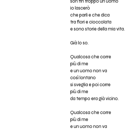
son fin troppo un uomo
io lascerò
che parli e che dica
tra fiori e cioccolata
e sono storie della mia vita.
Già lo so.
Qualcosa che corre
più di me
e un uomo non va
così lontano
si sveglia e poi corre
più di me
da tempo era già vicino.
Qualcosa che corre
più di me
e un uomo non va