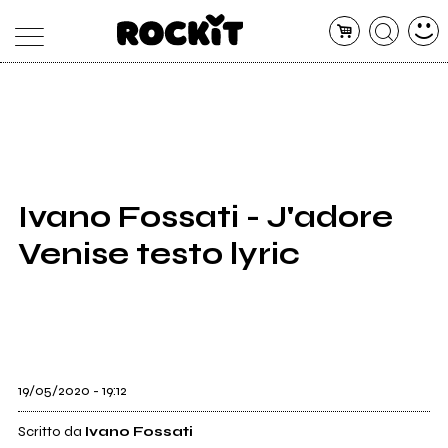
MAGAZINE
DATABASE
ARTICOLI
CONCERTI
ARTISTI
SHOP
Ivano Fossati - J'adore
RADIO
Venise testo lyric
19/05/2020 - 19:12
Scritto da
Ivano Fossati