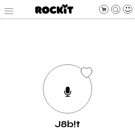
MAGAZINE
DATABASE
ARTICOLI
CONCERTI
ARTISTI
SHOP
RADIO
J8b!t