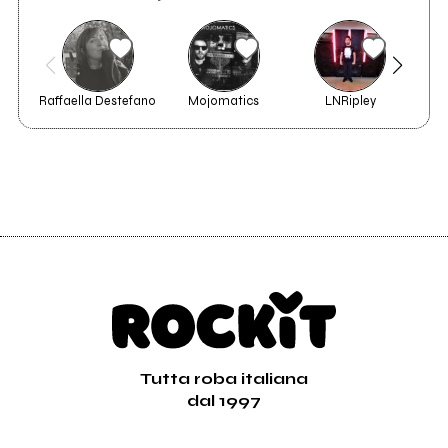
Raffaella Destefano
Mojomatics
LNRipley
Gio
Tutta roba italiana
dal 1997