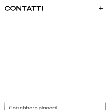
CONTATTI
Myspace.com
Scrivi all'utente che amministra la pagina.
Invia messaggio
Potrebbero piacerti