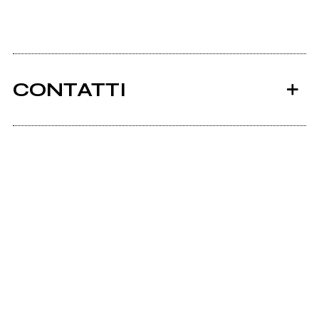
CONTATTI
Ancora nessun utente amministra questa pagina,
puoi farlo tu.
Richiedi la gestione