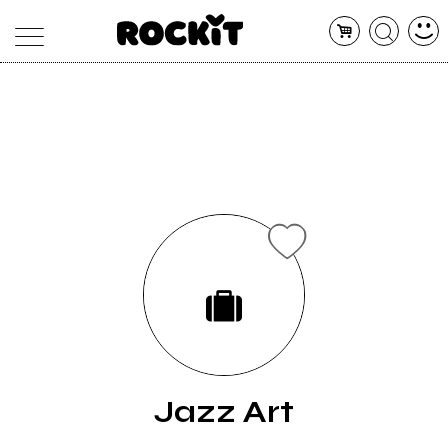
MAGAZINE
DATABASE
ARTICOLI
CONCERTI
ARTISTI
SHOP
RADIO
Jazz Art