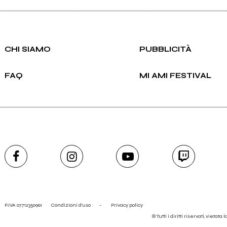
Ancora nessun utente amministra questa pagina, puoi farlo tu.
CHI SIAMO
PUBBLICITÀ
Richiedi la gestione
FAQ
MI AMI FESTIVAL
P.IVA 07712350961
Condizioni d'uso
-
Privacy policy
© Tutti i diritti riservati, vietata