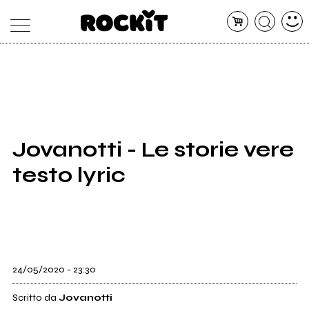
MAGAZINE
DATABASE
ARTICOLI
CONCERTI
ARTISTI
SHOP
Jovanotti - Le storie vere
RADIO
testo lyric
24/05/2020 - 23:30
Scritto da
Jovanotti