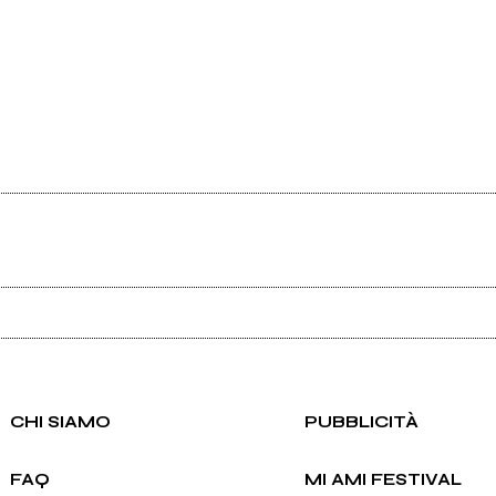
Ancora nessun utente amministra questa pagina, puoi farlo tu.
Richiedi la gestione
CHI SIAMO
PUBBLICITÀ
FAQ
MI AMI FESTIVAL