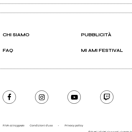
CHI SIAMO
PUBBLICITÀ
FAQ
MI AMI FESTIVAL
P.IVA 07712350961
Condizioni d'uso
-
Privacy policy
© Tutti i diritti riservati, vietata