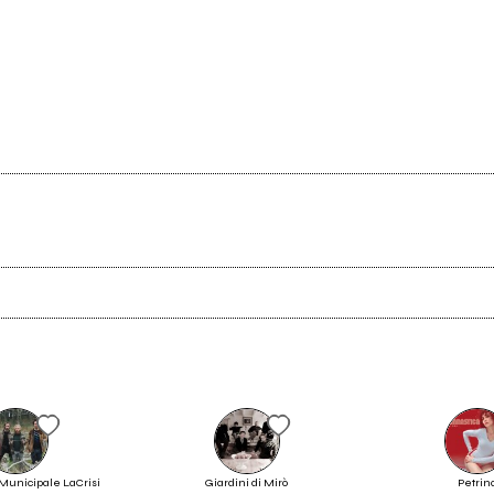
Ancora nessun utente amministra questa pagina, puoi farlo tu.
Richiedi la gestione
Municipale LaCrisi
Giardini di Mirò
Petrin