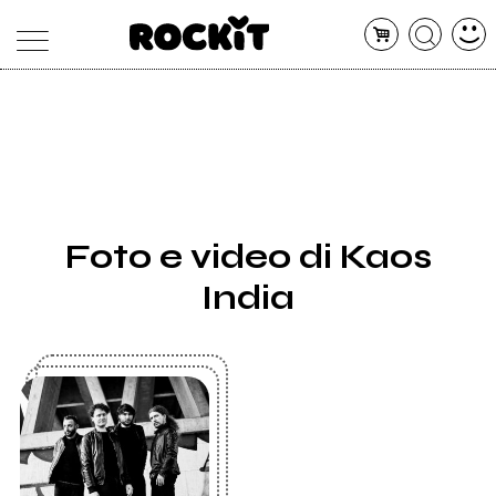
MAGAZINE
DATABASE
ARTICOLI
CONCERTI
ARTISTI
SHOP
Foto e video di Kaos
RADIO
India