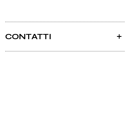
CONTATTI
Ancora nessun utente amministra questa pagina,
puoi farlo tu.
Richiedi la gestione