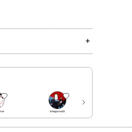
ine
Meganoidi
The Junction