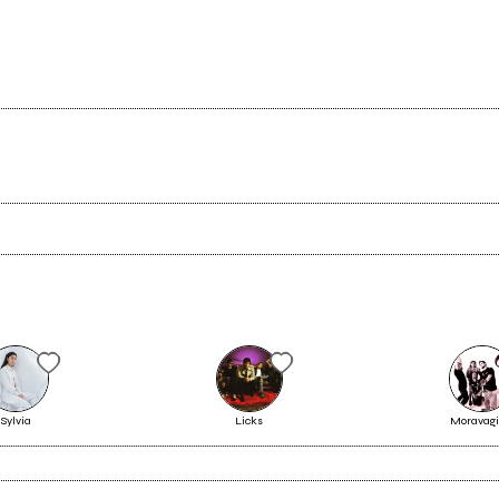
Scrivi all'utente che amministra la pagina.
Invia messaggio
Sylvia
Licks
Moravag