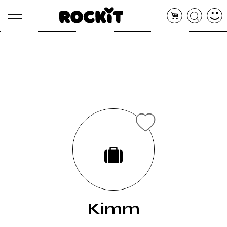
MAGAZINE
DATABASE
ARTICOLI
CONCERTI
ARTISTI
SHOP
RADIO
Kimm