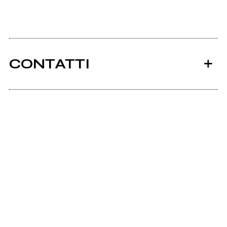
CONTATTI
Ancora nessun utente amministra questa pagina,
puoi farlo tu.
Richiedi la gestione