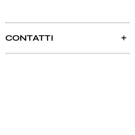
CONTATTI
Ancora nessun utente amministra questa pagina,
puoi farlo tu.
Richiedi la gestione