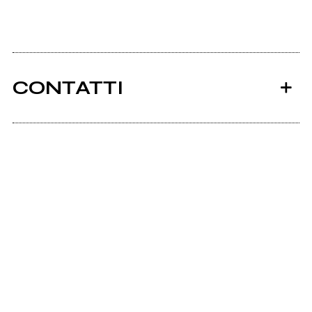
CONTATTI
Ancora nessun utente amministra questa pagina,
puoi farlo tu.
Richiedi la gestione