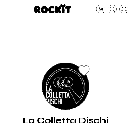
MAGAZINE
DATABASE
ARTICOLI
CONCERTI
ARTISTI
SHOP
RADIO
La Colletta Dischi