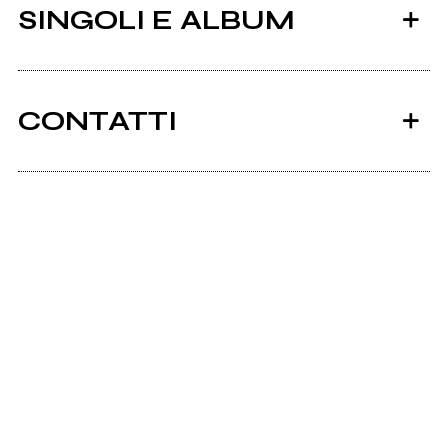
SINGOLI E ALBUM
CONTATTI
Ancora nessun utente amministra questa pagina,
puoi farlo tu.
2023
2023
Richiedi la gestione
Samuele Stanco e i
Samuele Stanco e i
Gabbiani Malvagi
Gabbiani Malvagi
Kucina Disco Dance
Kucina Disco Dance