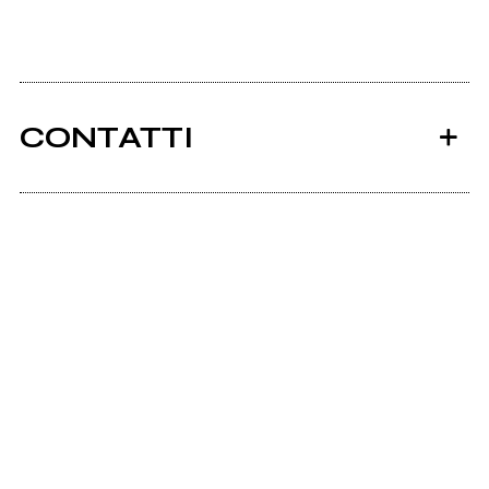
CONTATTI
Ancora nessun utente amministra questa pagina,
puoi farlo tu.
Richiedi la gestione