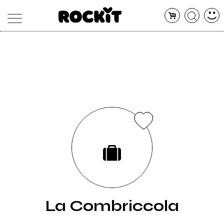
MAGAZINE
DATABASE
ARTICOLI
CONCERTI
ARTISTI
SHOP
RADIO
La Combriccola