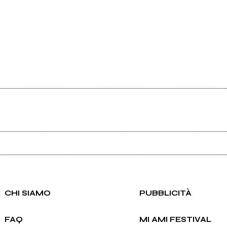
Ancora nessun utente amministra questa pagina, puoi farlo tu.
Richiedi la gestione
CHI SIAMO
PUBBLICITÀ
FAQ
MI AMI FESTIVAL