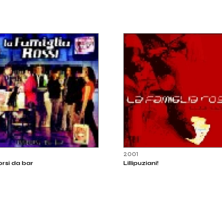
3
2001
orsi da bar
Lillipuziani!