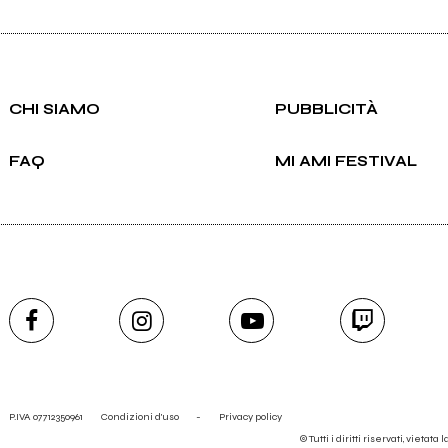
CHI SIAMO
PUBBLICITÀ
FAQ
MI AMI FESTIVAL
P.IVA 07712350961
Condizioni d'uso
-
Privacy policy
© Tutti i diritti riservati, vietata