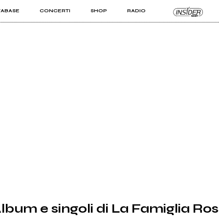
TABASE
CONCERTI
SHOP
RADIO
KIT PRO
ISTI
VIZI
lbum e singoli di La Famiglia Ros