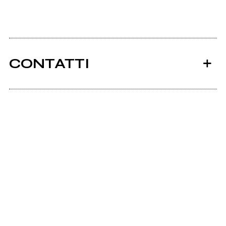
CONTATTI
Ancora nessun utente amministra questa pagina,
puoi farlo tu.
Richiedi la gestione