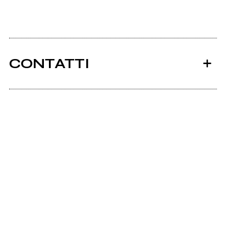
CONTATTI
Ancora nessun utente amministra questa pagina,
puoi farlo tu.
Richiedi la gestione