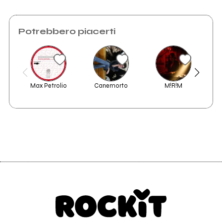
Potrebbero piacerti
Max Petrolio
Canemorto
M!R!M