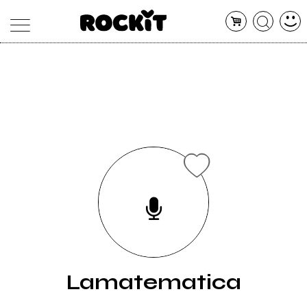
MAGAZINE
DATABASE
ARTICOLI
CONCERTI
ARTISTI
SHOP
RADIO
Lamatematica