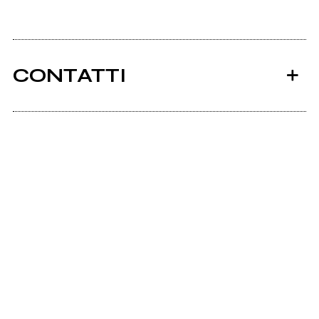
CONTATTI
Pankarre.it
Ancora nessun utente amministra questa pagina,
puoi farlo tu.
Richiedi la gestione