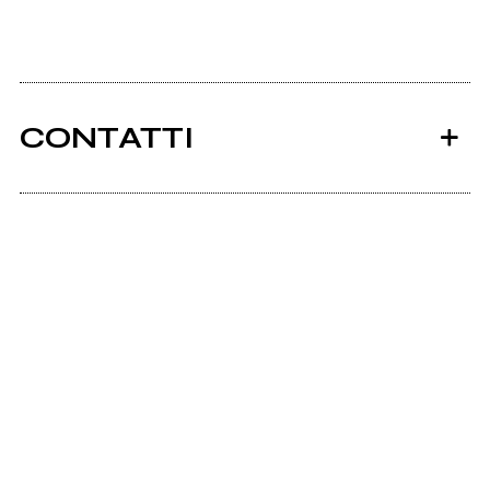
CONTATTI
Ancora nessun utente amministra questa pagina,
puoi farlo tu.
Richiedi la gestione