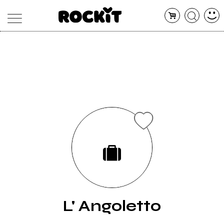
MAGAZINE
DATABASE
ARTICOLI
CONCERTI
ARTISTI
SHOP
RADIO
L' Angoletto