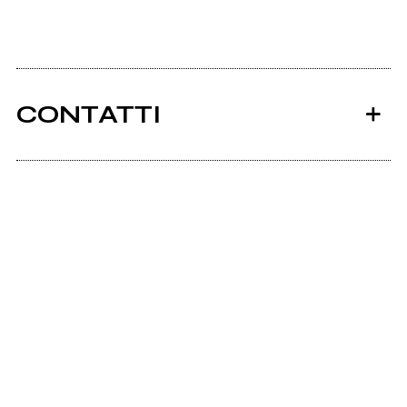
CONTATTI
Ancora nessun utente amministra questa pagina,
puoi farlo tu.
Richiedi la gestione