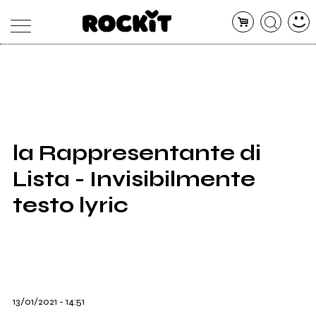
MAGAZINE
DATABASE
ARTICOLI
CONCERTI
ARTISTI
SHOP
la Rappresentante di
RADIO
Lista - Invisibilmente
testo lyric
13/01/2021 - 14:51