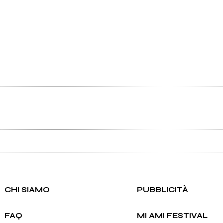
Ancora nessun utente amministra questa pagina, puoi farlo tu.
Richiedi la gestione
CHI SIAMO
PUBBLICITÀ
FAQ
MI AMI FESTIVAL