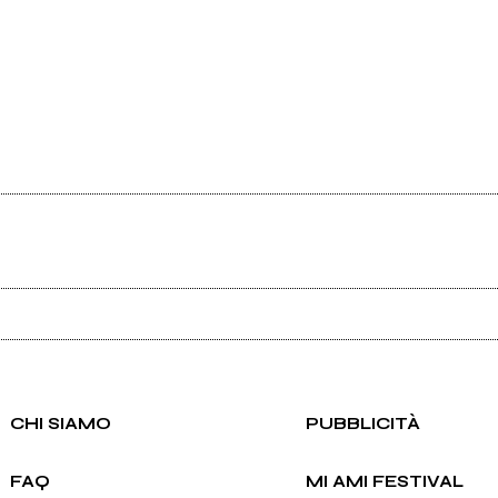
Ancora nessun utente amministra questa pagina, puoi farlo tu.
Richiedi la gestione
CHI SIAMO
PUBBLICITÀ
FAQ
MI AMI FESTIVAL