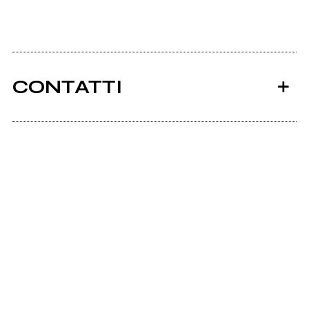
CONTATTI
Ancora nessun utente amministra questa pagina,
puoi farlo tu.
Richiedi la gestione