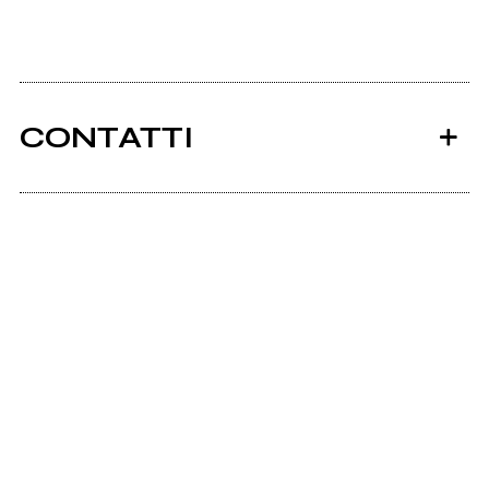
CONTATTI
Ancora nessun utente amministra questa pagina,
puoi farlo tu.
Richiedi la gestione