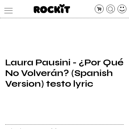
MAGAZINE
DATABASE
ARTICOLI
CONCERTI
ARTISTI
SHOP
Laura Pausini - ¿Por Qué
RADIO
No Volverán? (Spanish
Version) testo lyric