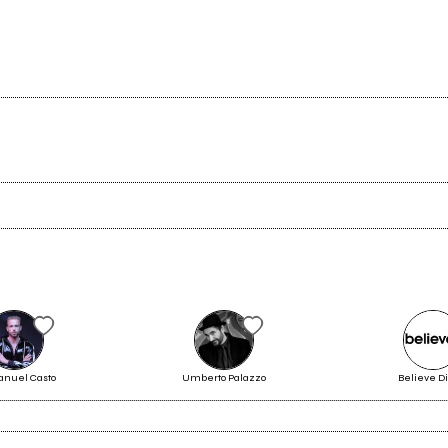
Scrivi all'utente che amministra la pagina.
Invia messaggio
nuel Casto
Umberto Palazzo
Believe Di