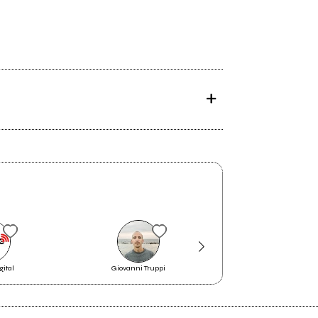
gital
Giovanni Truppi
William Wilson