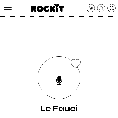
MAGAZINE
DATABASE
ARTICOLI
CONCERTI
ARTISTI
SHOP
RADIO
Le Fauci