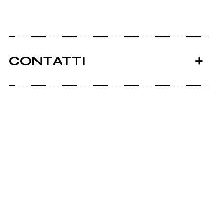
CONTATTI
Ancora nessun utente amministra questa pagina,
puoi farlo tu.
Richiedi la gestione