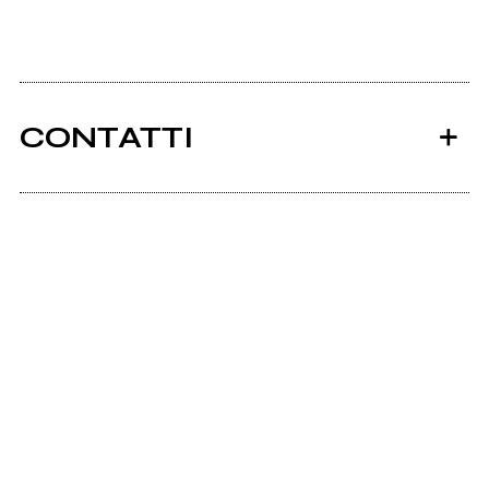
CONTATTI
Ancora nessun utente amministra questa pagina,
puoi farlo tu.
Richiedi la gestione