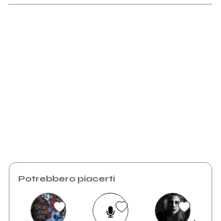
Myspace.com
2009
Scrivi all'utente che amministra la pagina.
Such a Mess demo
Invia messaggio
Potrebbero piacerti