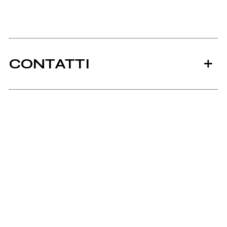
CONTATTI
Ancora nessun utente amministra questa pagina,
puoi farlo tu.
Richiedi la gestione