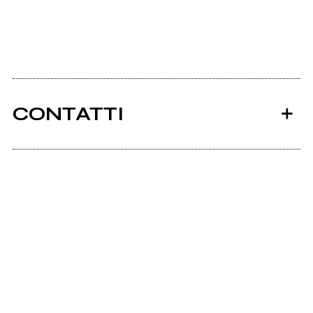
CONTATTI
Ancora nessun utente amministra questa pagina,
puoi farlo tu.
Richiedi la gestione