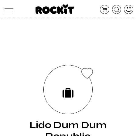
MAGAZINE
DATABASE
ARTICOLI
CONCERTI
ARTISTI
SHOP
RADIO
Lido Dum Dum