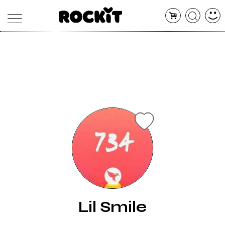
MAGAZINE
DATABASE
ARTICOLI
CONCERTI
ARTISTI
SHOP
RADIO
Lil Smile