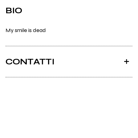
BIO
My smile is dead
CONTATTI
Scrivi all'utente che amministra la pagina.
Invia messaggio