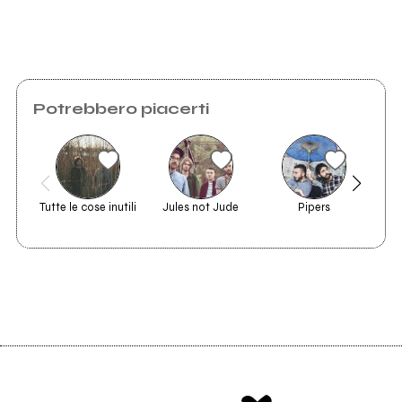
2021
passeggerò
Potrebbero piacerti
lineascatta
Tutte le cose inutili
Jules not Jude
Pipers
Io