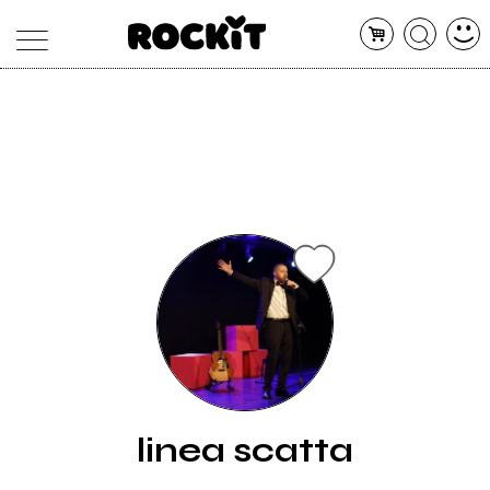
MAGAZINE
DATABASE
ARTICOLI
CONCERTI
ARTISTI
SHOP
RADIO
linea scatta