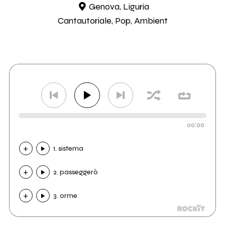
Genova, Liguria
Cantautoriale, Pop, Ambient
00:00
1. sistema
2. passeggerò
3. orme