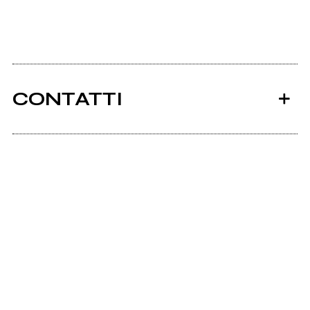
CONTATTI
Dietrolangolo.it
Ancora nessun utente amministra questa pagina,
puoi farlo tu.
Richiedi la gestione