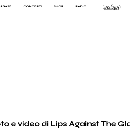
TABASE
CONCERTI
SHOP
RADIO
KIT PRO
ISTI
VIZI
to e video di Lips Against The Gl