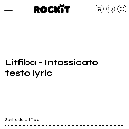
MAGAZINE
DATABASE
ARTICOLI
CONCERTI
ARTISTI
SHOP
Litfiba - Intossicato
RADIO
testo lyric
Scritto da
Litfiba