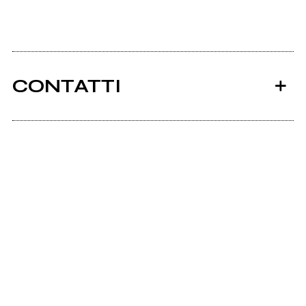
CONTATTI
Ancora nessun utente amministra questa pagina,
puoi farlo tu.
Richiedi la gestione